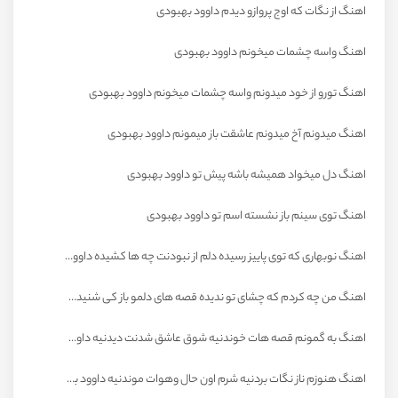
اهنگ از نگات که اوج پروازو دیدم داوود بهبودی
اهنگ واسه چشمات میخونم داوود بهبودی
اهنگ تورو از خود میدونم واسه چشمات میخونم داوود بهبودی
اهنگ میدونم آخ میدونم عاشقت باز میمونم داوود بهبودی
اهنگ دل میخواد همیشه باشه پیش تو داوود بهبودی
اهنگ توی سینم باز نشسته اسم تو داوود بهبودی
اهنگ نوبهاری که توی پاییز رسیده دلم از نبودنت چه ها کشیده داوود بهبودی
اهنگ من چه کردم که چشای تو ندیده قصه های دلمو باز کی شنیده داوود بهبودی
اهنگ به گمونم قصه هات خوندنیه شوق عاشق شدنت دیدنیه داوود بهبودی
اهنگ هنوزم ناز نگات بردنیه شرم اون حال وهوات موندنیه داوود بهبودی