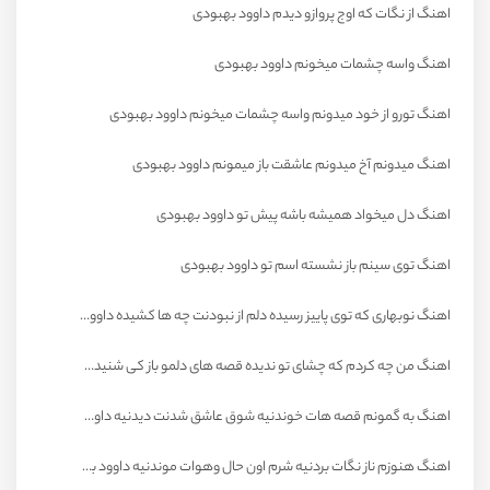
اهنگ از نگات که اوج پروازو دیدم داوود بهبودی
اهنگ واسه چشمات میخونم داوود بهبودی
اهنگ تورو از خود میدونم واسه چشمات میخونم داوود بهبودی
اهنگ میدونم آخ میدونم عاشقت باز میمونم داوود بهبودی
اهنگ دل میخواد همیشه باشه پیش تو داوود بهبودی
اهنگ توی سینم باز نشسته اسم تو داوود بهبودی
اهنگ نوبهاری که توی پاییز رسیده دلم از نبودنت چه ها کشیده داوود بهبودی
اهنگ من چه کردم که چشای تو ندیده قصه های دلمو باز کی شنیده داوود بهبودی
اهنگ به گمونم قصه هات خوندنیه شوق عاشق شدنت دیدنیه داوود بهبودی
اهنگ هنوزم ناز نگات بردنیه شرم اون حال وهوات موندنیه داوود بهبودی