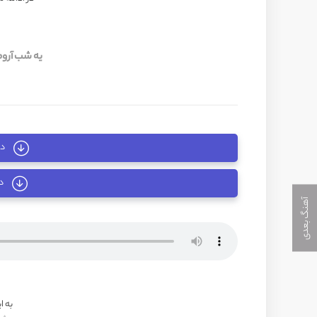
یه شب آروم
دا
د
آهنگ بعدی
به ا