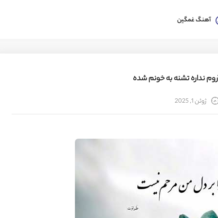
آهنگ غمگین
وم نداره تشنه به خونم شده
ژوئن 1, 2025